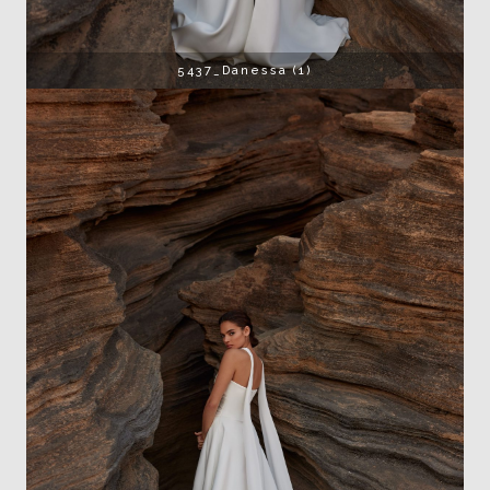
5437_Danessa (1)